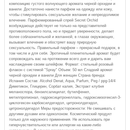
композицию густого волнующего аромата черной орхидеи и
ванили. Достаточно нанести парфюм на одежду или кожу,
чтобы стимулировать сексуальное желание и непреодолимое
влечение. Парфюмированный спрей Secret Orchid
возбуждающе действует не только на представителей
противоположного пола, но и придает уверенности, делает
более соблазнительной и желанной, в глазах окружающих,
вызывает влечение и обостряет вашу природную
сексуальность. Правильный парфюм – прекрасный подарок, в
том числе и для себя. Эротичный пленительный аромат будет
сопровождать вас на протяжении всего дня и дарить вам
наслаждение своим шлейфом. Формат: стильный розовый
флакон с системой "Spray" Объем: 50 мл Сладкий аромат
черной орхидеи и ванили Для женщин Страна бренда:
Испания Состав: Alcohol Denat, Aqua, Parfum, Peg / ppg-14/4
Диметикон, Глицерин, Сорбат калия, Экстракт клубня
меланоспора, бензилсалицилат, бутилфенил,
метилпропионал, гидроксицитронеллаль, гидроксиизогексил-3-
циклогексен карбоксилдегидол, цитронолдегидол,
цитронолдегидол Меры предосторожности: Не смешивать с
другими духами или одеколоном. Косметический продукт
только для наружного применения. Не использовать при
гиперчувствительности или аллергии на какие-либо