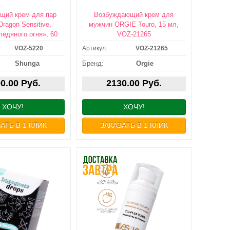
щий крем для пар
Возбуждающий крем для
ragon Sensitive,
мужчин ORGIE Touro, 15 мл,
едяного огня», 60
VOZ-21265
., VOZ-5220
VOZ-5220
Артикул:
VOZ-21265
АВКА: ЗАВТРА /
ДОСТАВКА: ЗАВТРА /
Shunga
Бренд:
Orgie
ЛЕЗАВТРА или
ПОСЛЕЗАВТРА или
АМОВЫВОЗ
САМОВЫВОЗ
0.00 Руб.
2130.00 Руб.
ХОЧУ!
ХОЧУ!
АТЬ В 1 КЛИК
ЗАКАЗАТЬ В 1 КЛИК