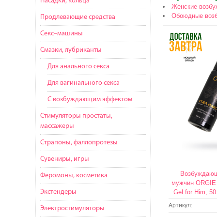
Насадки, кольца
Женские возб
Обоюдные воз
Продлевающие средства
Секс–машины
Смазки, лубриканты
Для анального секса
Для вагинального секса
С возбуждающим эффектом
Стимуляторы простаты,
массажеры
Страпоны, фаллопротезы
Сувениры, игры
Возбуждающ
Феромоны, косметика
мужчин ORGIE 
Экстендеры
Gel for Him, 5
Артикул:
Электростимуляторы
ДОСТАВКА