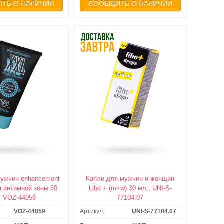
ТЬ О НАЛИЧИИ
СООБЩИТЬ О НАЛИЧИИ
мужчин enhancement
Капли для мужчин и женщин
я интимной зоны 50
Libo + (m+w) 30 мл., UNI-S-
, VOZ-44059
77104.07
VOZ-44059
Артикул:
UNI-S-77104.07