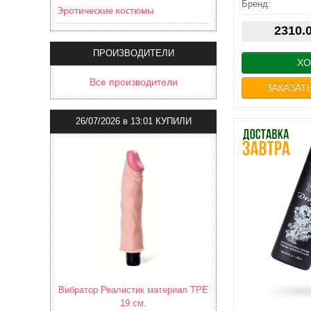
Бренд:
ПОСЛЕЗА
Эротические костюмы
САМО
2310.
ПРОИЗВОДИТЕЛИ
ХО
Все производители
ЗАКАЗАТЬ
26/07/2026
в
13:01 КУПИЛИ
Вибратор Реалистик материал TPE
19 см.