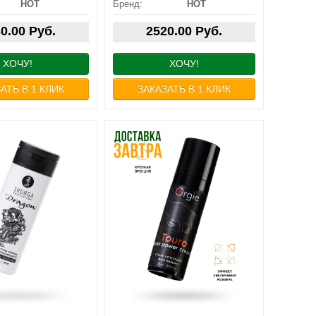
HOT
Бренд:
HOT
ЛЕЗАВТРА или
ПОСЛЕЗАВТРА или
АМОВЫВОЗ
САМОВЫВОЗ
0.00 Руб.
2520.00 Руб.
ХОЧУ!
ХОЧУ!
АТЬ В 1 КЛИК
ЗАКАЗАТЬ В 1 КЛИК