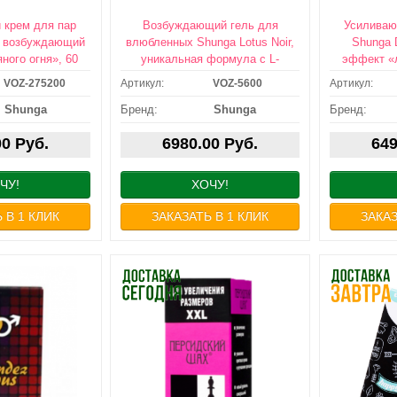
 крем для пар
Возбуждающий гель для
Усиливаю
, возбуждающий
влюбленных Shunga Lotus Noir,
Shunga D
ного огня», 60
уникальная формула с L-
эффект «л
Z-275200
аргинином, 60 мл., VOZ-5600
мл
VOZ-275200
Артикул:
VOZ-5600
Артикул:
24/7 ДОСТАВКА
БЕСПЛАТНАЯ 24/7 ДОСТАВКА
ДОСТ
Shunga
Бренд:
Shunga
Бренд:
О ОТ СУММЫ
НЕЗАВИСИМО ОТ СУММЫ
ПОС
КАЗА
ЗАКАЗА
С
00 Руб.
6980.00 Руб.
649
ЧУ!
ХОЧУ!
 В 1 КЛИК
ЗАКАЗАТЬ В 1 КЛИК
ЗАКАЗ