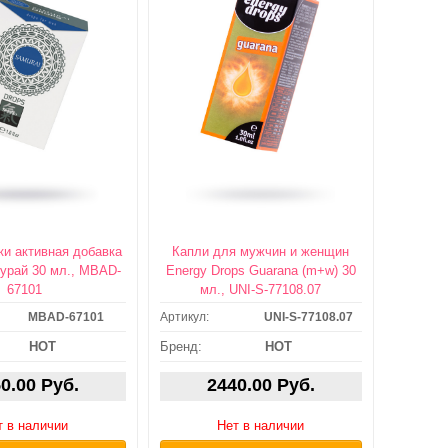
ки активная добавка
Капли для мужчин и женщин
урай 30 мл., MBAD-
Energy Drops Guarana (m+w) 30
67101
мл., UNI-S-77108.07
MBAD-67101
Артикул:
UNI-S-77108.07
АВКА: ЗАВТРА /
ДОСТАВКА: ЗАВТРА /
ЛЕЗАВТРА или
ПОСЛЕЗАВТРА или
HOT
Бренд:
HOT
АМОВЫВОЗ
САМОВЫВОЗ
0.00 Руб.
2440.00 Руб.
т в наличии
Нет в наличии