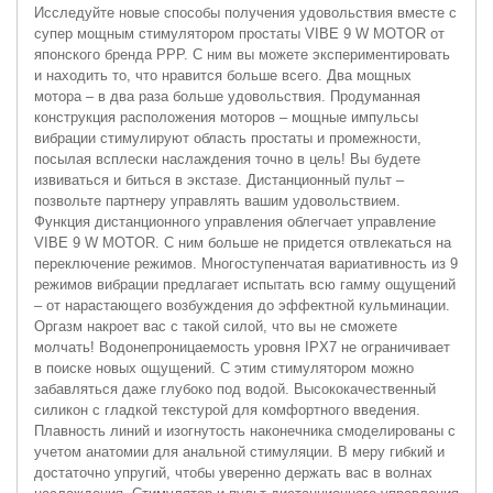
Исследуйте новые способы получения удовольствия вместе с
супер мощным стимулятором простаты VIBE 9 W MOTOR от
японского бренда PPP. С ним вы можете экспериментировать
и находить то, что нравится больше всего. Два мощных
мотора – в два раза больше удовольствия. Продуманная
конструкция расположения моторов – мощные импульсы
вибрации стимулируют область простаты и промежности,
посылая всплески наслаждения точно в цель! Вы будете
извиваться и биться в экстазе. Дистанционный пульт –
позвольте партнеру управлять вашим удовольствием.
Функция дистанционного управления облегчает управление
VIBE 9 W MOTOR. С ним больше не придется отвлекаться на
переключение режимов. Многоступенчатая вариативность из 9
режимов вибрации предлагает испытать всю гамму ощущений
– от нарастающего возбуждения до эффектной кульминации.
Оргазм накроет вас с такой силой, что вы не сможете
молчать! Водонепроницаемость уровня IPX7 не ограничивает
в поиске новых ощущений. С этим стимулятором можно
забавляться даже глубоко под водой. Высококачественный
силикон с гладкой текстурой для комфортного введения.
Плавность линий и изогнутость наконечника смоделированы с
учетом анатомии для анальной стимуляции. В меру гибкий и
достаточно упругий, чтобы уверенно держать вас в волнах